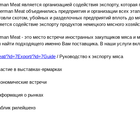
man Meat является организацией содействия экспорту, котора
erman Meat объединились предприятия и организации всех этапо
говли скотом, убойных и разделочных предприятий вплоть до 
яется содействие экспорту продуктов немецкого мясного хозяйс
man Meat - это место встречи иностранных закупщиков мяса и 
 найти подходящего именно Вам поставщика. В наши услуги вк
at
/?id=7
Export
/?id=7
Guide
/ Руководство к экспорту мяса
частие в выставках-ярмарках
кономические встречи
нформация о рынках
аблик рилейшенз