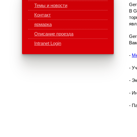
Ger
Темы и новости
В G
Контакт
тор
явл
ярмарка
Описание проезда
Ger
Вам
Intranet Login
-
Me
- У
- Э
- И
- П