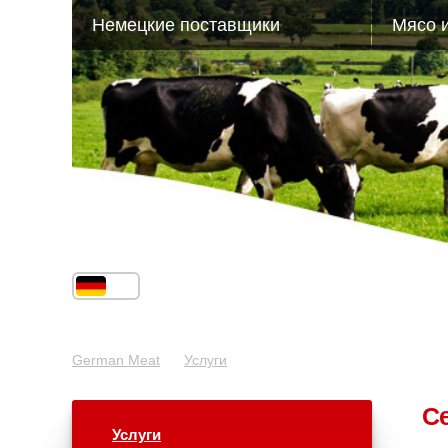
Немецкие поставщики
Мясо 
German Meat
Услуги
С
Услуги